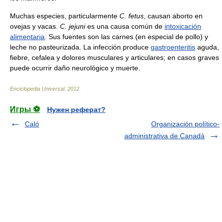
Muchas especies, particularmente
C. fetus
, causan aborto en
ovejas y vacas.
C. jejuni
es una causa común de
intoxicación
alimentaria
. Sus fuentes son las carnes (en especial de pollo) y
leche no pasteurizada. La infección produce
gastroenteritis
aguda,
fiebre, cefalea y dolores musculares y articulares; en casos graves
puede ocurrir daño neurológico y muerte.
Enciclopedia Universal
.
2012
.
Игры ⚽
Нужен реферат?
Caló
Organización político-
administrativa de Canadá