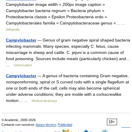
Campylobacter image width = 200px image caption =
Campylobacter bacteria regnum = Bacteria phylum =
Proteobacteria classis = Epsilon Proteobacteria ordo =
Campylobacterales familia = Campylobacteraceae genus =… …
Wikipedia
Campylobacter
— Genus of gram negative spiral shaped bacteria
infecting mammals. Many species, especially C. fetus, cause
miscarriage in sheep and cattle. C. jejuni is a common cause of
food poisoning. Sources include meats (particularly chicken) and…
…
Universalium
Campylobacter
— A genus of bacteria containing Gram negative,
nonsporeforming, spiral or S curved rods with a single flagellum at
one or both ends of the cell; cells may also become spherical
under adverse conditions; they are motile with a corkscrewlike
motion… …
Medical dictionary
© Academic, 2000-2026
18+
Contacte con nosotros:
Apoyo técnico
,
Publicidad