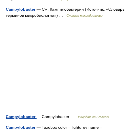
Campylobacter
— См. Кампилобактерии (Источник: «Словарь
терминов микробиологии») …
Словарь микробиологии
Campylobacter
— Campylobacter …
Wikipédia en Français
Campylobacter
— Taxobox color = lightgrey name =